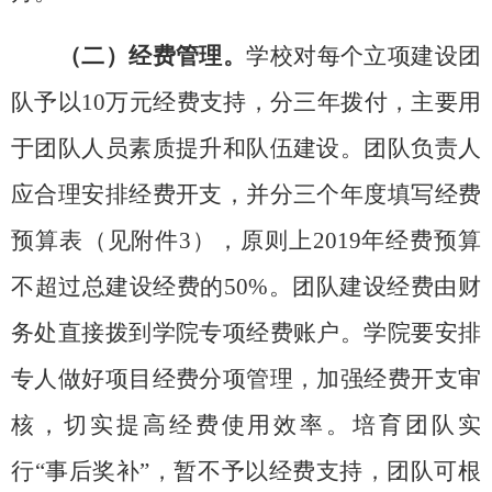
（二）经费管理。
学校对每个立项建设团
队予以
10万元经费支持，分三年拨付，主要用
于团队人员素质提升和队伍建设。团队负责人
应合理安排经费开支，并分三个年度填写经费
预算表（见附件3），原则上2019年经费预算
不超过总建设经费的50%。
团队
建设经费由财
务处直接拨到学院专项经费账户。
学院要安排
专人做好项目经费分项管理，加强经费开支审
核，切实提高经费使用效率。
培育团队实
行
“事后奖补”，暂不予以经费支持，团队可根