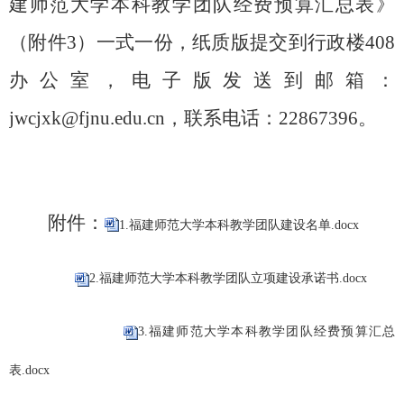
建师范大学本科教学团队经费预算汇总表
》
（附件
3）一式一份，纸质版提交到行政楼408
办公室，电子版发送到邮箱：
jwcjxk@fjnu.edu.cn，联系电话：22867396。
附件：
1.福建师范大学本科教学团队建设名单.docx
2.福建师范大学本科教学团队立项建设承诺书.docx
3.福建师范大学本科教学团队经费预算汇总
表.docx