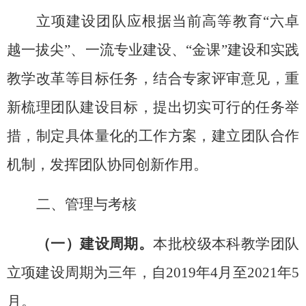
立项建设团队应根据当前高等教育
“六卓
越一拔尖”、一流专业建设、“金课”建设和实践
教学改革等目标任务，结合专家评审意见，重
新梳理团队建设目标，提出切实可行的任务举
措，制定具体量化的工作方案，
建立团队合作
机制，
发挥团队协同创新作用。
二、管理与考核
（一）建设周期。
本批校级本科教学团队
立项建设周期为三年，自
2019年4月至2021年5
月。