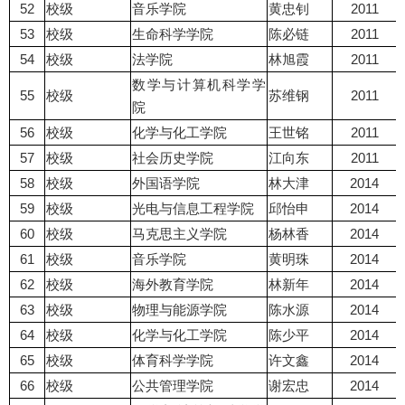
52
校级
音乐学院
黄忠钊
2011
53
校级
生命科学学院
陈必链
2011
54
校级
法学院
林旭霞
2011
数学与计算机科学学
55
校级
苏维钢
2011
院
56
校级
化学与化工学院
王世铭
2011
57
校级
社会历史学院
江向东
2011
58
校级
外国语学院
林大津
2014
59
校级
光电与信息工程学院
邱怡申
2014
60
校级
马克思主义学院
杨林香
2014
61
校级
音乐学院
黄明珠
2014
62
校级
海外教育学院
林新年
2014
63
校级
物理与能源学院
陈水源
2014
64
校级
化学与化工学院
陈少平
2014
65
校级
体育科学学院
许文鑫
2014
66
校级
公共管理学院
谢宏忠
2014