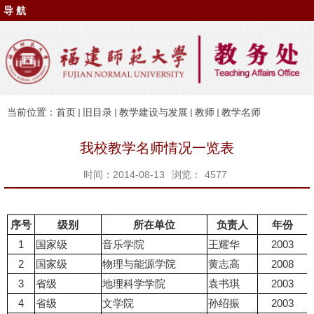
导 航
当前位置：
首页
旧目录
教学建设与发展
教师
教学名师
我校教学名师情况一览表
时间：2014-08-13
浏览：
4577
序号
级别
所在单位
负责人
年份
1
国家级
音乐学院
王耀华
2003
2
国家级
物理与能源学院
黄志高
2008
3
省级
地理科学学院
袁书琪
2003
4
省级
文学院
孙绍振
2003